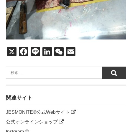
X
F
Li
Li
W
E
a
n
n
e
m
c
e
k
C
ail
e
e
h
b
dI
at
o
n
関連サイト
o
JESMONITE®公式Webサイト
k
公式オンラインショップ
Instgram