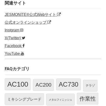
o
n
関連サイト
o
JESMONITE®公式Webサイト
k
公式オンラインショップ
Instgram
X(Twitter)
Facebook
YouTube
FAQカテゴリ
AC100
AC730
AC200
テラゾ
作業性
ミキシングブレード
メタルフィニッシュ