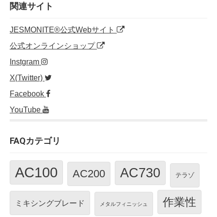
o
n
関連サイト
o
JESMONITE®公式Webサイト
k
公式オンラインショップ
Instgram
X(Twitter)
Facebook
YouTube
FAQカテゴリ
AC100
AC730
AC200
テラゾ
作業性
ミキシングブレード
メタルフィニッシュ