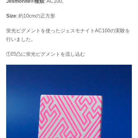
Jesmonite®種類
: AC100,
Size
: 約10cmの正方形
蛍光ピグメントを使ったジェスモナイトAC100の実験を
行いました。
①凹凸に蛍光ピグメントを流し込む