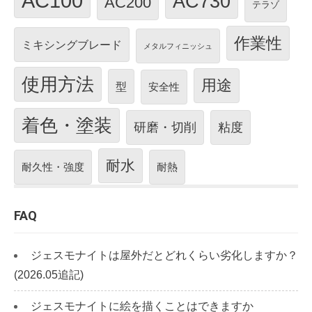
AC100
AC730
AC200
テラゾ
作業性
ミキシングブレード
メタルフィニッシュ
使用方法
用途
型
安全性
着色・塗装
研磨・切削
粘度
耐水
耐久性・強度
耐熱
FAQ
ジェスモナイトは屋外だとどれくらい劣化しますか？
(2026.05追記)
ジェスモナイトに絵を描くことはできますか