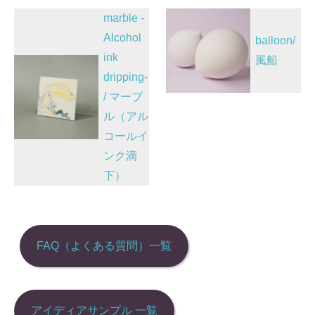
投
marble -
稿
Alcohol
balloon/
ink
ナ
風船
dripping-
ビ
/ マーブ
ゲ
ル（アル
ー
コールイ
シ
ンク滴
ョ
下）
ン
FAQ（よくある質問）一覧
アイディアサンプル 一覧