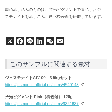
凹凸流し込みのものは、蛍光ピグメントで着色したジェ
スモナイトを流しこみ、硬化後表面を研磨しています。
X
F
Li
Li
W
E
a
n
n
e
m
c
e
k
C
ail
このサンプルに関連する素材
e
e
h
b
dI
at
ジェスモナイトAC100 3.5kgセット
:
o
n
https://jesmonite.official.ec/items/4540143
o
k
蛍光ピグメント Pink（着色剤） 120g
:
https://jesmonite.official.ec/items/9351637