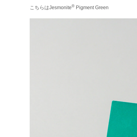
®
こちらはJesmonite
Pigment Green