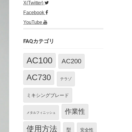
X(Twitter)
Facebook
YouTube
FAQカテゴリ
AC100
AC200
AC730
テラゾ
ミキシングブレード
作業性
メタルフィニッシュ
使用方法
型
安全性