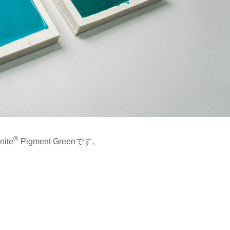
®
te
Pigment Greenです。