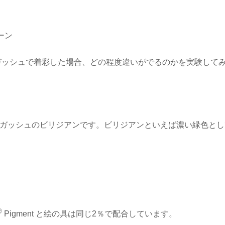
ーン
リルガッシュで着彩した場合、どの程度違いがでるのかを実験して
リルガッシュのビリジアンです。ビリジアンといえば濃い緑色と
®
Pigment と絵の具は同じ2％で配合しています。