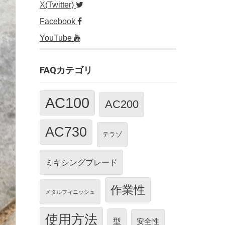
X(Twitter)
Facebook
YouTube
FAQカテゴリ
AC100
AC200
AC730
テラゾ
ミキシングブレード
作業性
メタルフィニッシュ
使用方法
型
安全性