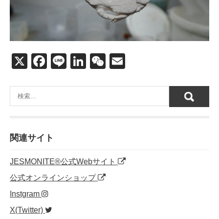
X
F
Li
Li
W
E
a
n
n
e
m
c
e
k
C
ail
e
e
h
b
dI
at
o
n
関連サイト
o
JESMONITE®公式Webサイト
k
公式オンラインショップ
Instgram
X(Twitter)