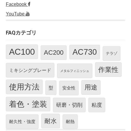
Facebook
YouTube
FAQカテゴリ
AC100
AC730
AC200
テラゾ
作業性
ミキシングブレード
メタルフィニッシュ
使用方法
用途
型
安全性
着色・塗装
研磨・切削
粘度
耐水
耐久性・強度
耐熱