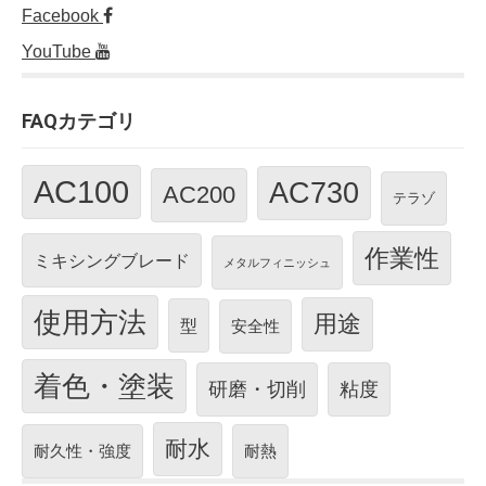
Facebook
YouTube
FAQカテゴリ
AC100
AC730
AC200
テラゾ
作業性
ミキシングブレード
メタルフィニッシュ
使用方法
用途
型
安全性
着色・塗装
研磨・切削
粘度
耐水
耐久性・強度
耐熱