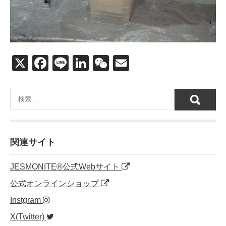
X
F
Li
Li
W
E
a
n
n
e
m
c
e
k
C
ail
e
e
h
b
dI
at
o
n
関連サイト
o
JESMONITE®公式Webサイト
k
公式オンラインショップ
Instgram
X(Twitter)