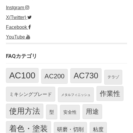
Instgram
X(Twitter)
Facebook
YouTube
FAQカテゴリ
AC100
AC730
AC200
テラゾ
作業性
ミキシングブレード
メタルフィニッシュ
使用方法
用途
型
安全性
着色・塗装
研磨・切削
粘度