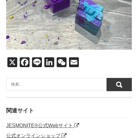
X
F
Li
Li
W
E
a
n
n
e
m
c
e
k
C
ail
e
e
h
b
dI
at
o
n
関連サイト
o
JESMONITE®公式Webサイト
k
公式オンラインショップ