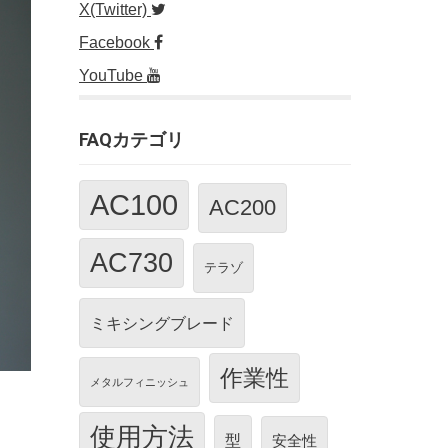
X(Twitter)
Facebook
YouTube
FAQカテゴリ
AC100
AC200
AC730
テラゾ
ミキシングブレード
作業性
メタルフィニッシュ
使用方法
型
安全性