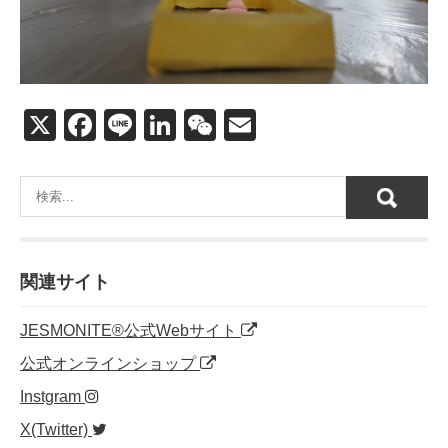
X
F
Li
Li
W
E
a
n
n
e
m
c
e
k
C
ail
e
e
h
b
dI
at
o
n
関連サイト
o
JESMONITE®公式Webサイト
k
公式オンラインショップ
Instgram
X(Twitter)