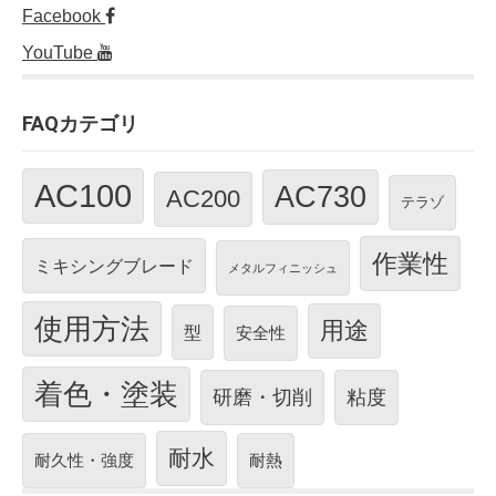
Facebook
YouTube
FAQカテゴリ
AC100
AC730
AC200
テラゾ
作業性
ミキシングブレード
メタルフィニッシュ
使用方法
用途
型
安全性
着色・塗装
研磨・切削
粘度
耐水
耐久性・強度
耐熱