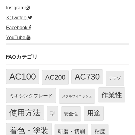
Instgram
X(Twitter)
Facebook
YouTube
FAQカテゴリ
AC100
AC730
AC200
テラゾ
作業性
ミキシングブレード
メタルフィニッシュ
使用方法
用途
型
安全性
着色・塗装
研磨・切削
粘度