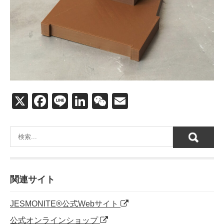
X
F
Li
Li
W
E
a
n
n
e
m
c
e
k
C
ail
e
e
h
b
dI
at
o
n
関連サイト
o
JESMONITE®公式Webサイト
k
公式オンラインショップ