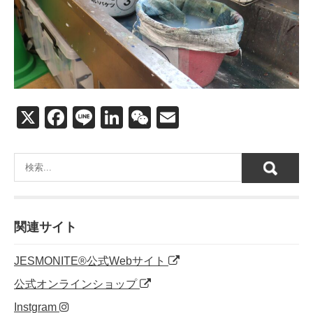
X
F
Li
Li
W
E
a
n
n
e
m
c
e
k
C
ail
e
e
h
b
dI
at
o
n
関連サイト
o
JESMONITE®公式Webサイト
k
公式オンラインショップ
Instgram