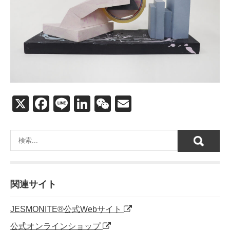
X
F
Li
Li
W
E
a
n
n
e
m
c
e
k
C
ail
e
e
h
b
dI
at
o
n
関連サイト
o
JESMONITE®公式Webサイト
k
公式オンラインショップ