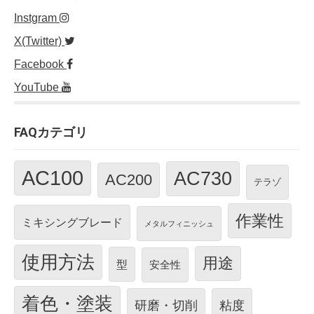
Instgram
X(Twitter)
Facebook
YouTube
FAQカテゴリ
AC100
AC730
AC200
テラゾ
作業性
ミキシングブレード
メタルフィニッシュ
使用方法
用途
型
安全性
着色・塗装
研磨・切削
粘度