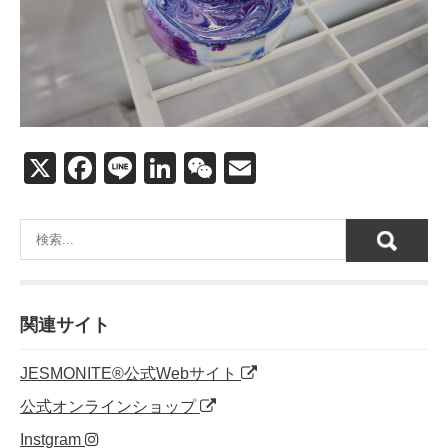
X
F
Li
Li
W
E
a
n
n
e
m
c
e
k
C
ail
e
e
h
b
dI
at
o
n
関連サイト
o
JESMONITE®公式Webサイト
k
公式オンラインショップ
Instgram