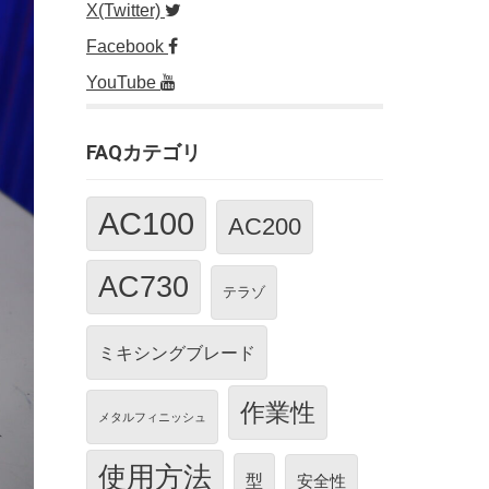
X(Twitter)
Facebook
YouTube
FAQカテゴリ
AC100
AC200
AC730
テラゾ
ミキシングブレード
作業性
メタルフィニッシュ
使用方法
型
安全性