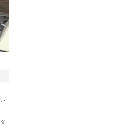
てい
ルダ