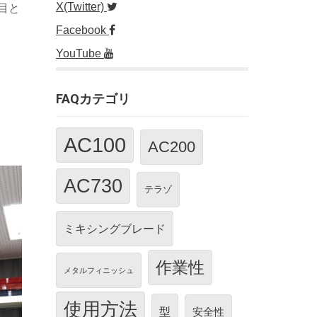
X(Twitter)
目と
Facebook
YouTube
FAQカテゴリ
AC100
AC200
AC730
テラゾ
ミキシングブレード
作業性
メタルフィニッシュ
使用方法
型
安全性