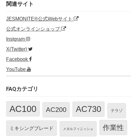
o
n
関連サイト
o
JESMONITE®公式Webサイト
k
公式オンラインショップ
Instgram
X(Twitter)
Facebook
YouTube
FAQカテゴリ
AC100
AC730
AC200
テラゾ
作業性
ミキシングブレード
メタルフィニッシュ