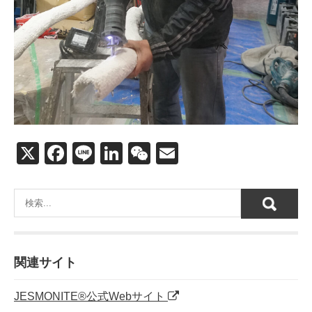
X
F
Li
Li
W
E
a
n
n
e
m
c
e
k
C
ail
e
e
h
b
dI
at
o
n
関連サイト
o
JESMONITE®公式Webサイト
k