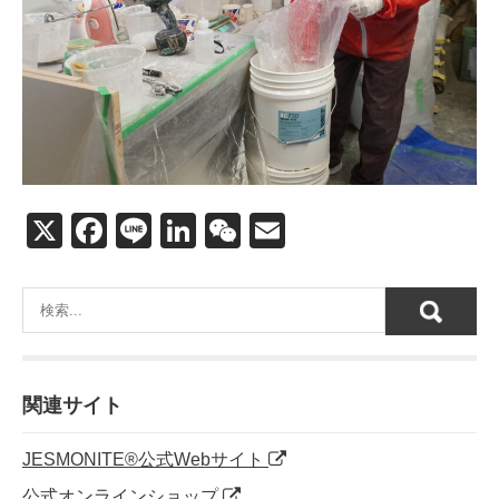
X
F
Li
Li
W
E
a
n
n
e
m
c
e
k
C
ail
e
e
h
b
dI
at
o
n
関連サイト
o
JESMONITE®公式Webサイト
k
公式オンラインショップ