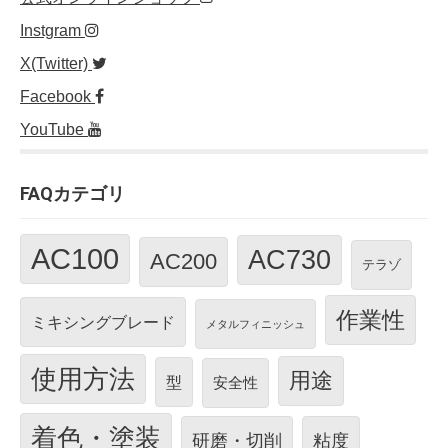
Instgram
X(Twitter)
Facebook
YouTube
FAQカテゴリ
AC100
AC730
AC200
テラゾ
作業性
ミキシングブレード
メタルフィニッシュ
使用方法
用途
型
安全性
着色・塗装
研磨・切削
粘度