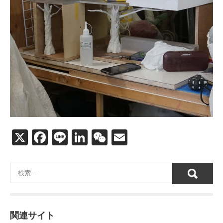
X
F
Li
Li
W
E
a
n
n
e
m
c
e
k
C
ail
e
e
h
b
dI
at
o
n
関連サイト