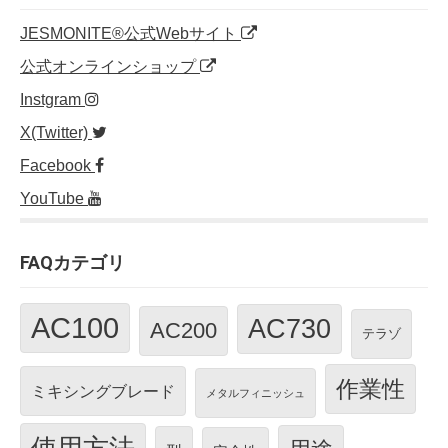
o
JESMONITE®公式Webサイト
k
公式オンラインショップ
Instgram
X(Twitter)
Facebook
YouTube
FAQカテゴリ
AC100
AC730
AC200
テラゾ
作業性
ミキシングブレード
メタルフィニッシュ