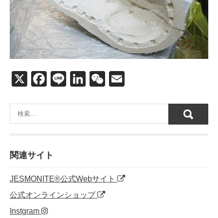
X
F
Li
Li
W
E
a
n
n
e
m
c
e
k
C
ail
e
e
h
b
dI
at
o
n
関連サイト
o
JESMONITE®公式Webサイト
k
公式オンラインショップ
Instgram