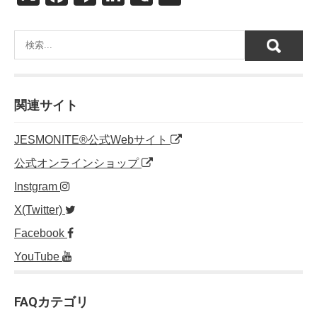
a
n
n
e
m
c
e
k
C
ail
e
e
h
b
dI
at
o
n
関連サイト
o
JESMONITE®公式Webサイト
k
公式オンラインショップ
Instgram
X(Twitter)
Facebook
YouTube
FAQカテゴリ