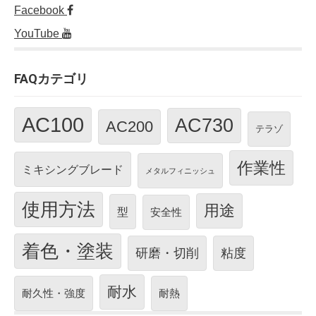
Facebook
YouTube
FAQカテゴリ
AC100
AC730
AC200
テラゾ
作業性
ミキシングブレード
メタルフィニッシュ
使用方法
用途
型
安全性
着色・塗装
研磨・切削
粘度
耐水
耐久性・強度
耐熱