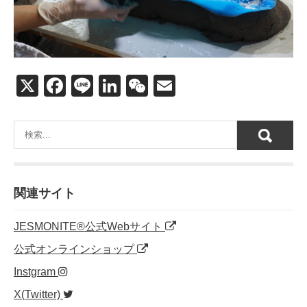
X
F
Li
Li
W
E
a
n
n
e
m
c
e
k
C
ail
e
e
h
b
dI
at
o
n
関連サイト
o
JESMONITE®公式Webサイト
k
公式オンラインショップ
Instgram
X(Twitter)