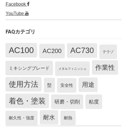
Facebook
YouTube
FAQカテゴリ
AC100
AC730
AC200
テラゾ
作業性
ミキシングブレード
メタルフィニッシュ
使用方法
用途
型
安全性
着色・塗装
研磨・切削
粘度
耐水
耐久性・強度
耐熱