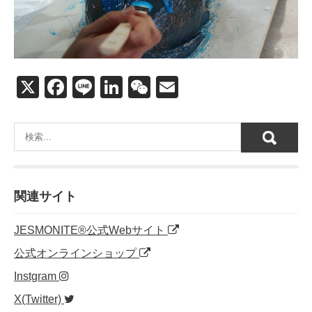
X
F
Li
Li
W
E
a
n
n
e
m
c
e
k
C
ail
e
e
h
b
dI
at
o
n
関連サイト
o
JESMONITE®公式Webサイト
k
公式オンラインショップ
Instgram
X(Twitter)