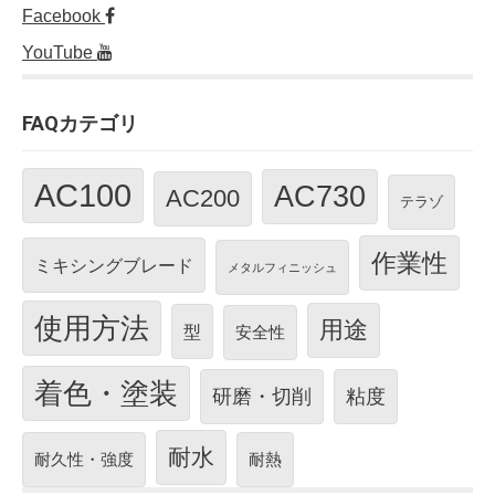
Facebook
YouTube
FAQカテゴリ
AC100
AC730
AC200
テラゾ
作業性
ミキシングブレード
メタルフィニッシュ
使用方法
用途
型
安全性
着色・塗装
研磨・切削
粘度
耐水
耐久性・強度
耐熱