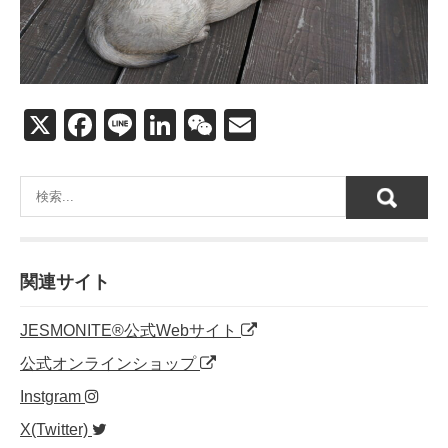
X
F
Li
Li
W
E
a
n
n
e
m
c
e
k
C
ail
e
e
h
b
dI
at
o
n
関連サイト
o
JESMONITE®公式Webサイト
k
公式オンラインショップ
Instgram
X(Twitter)