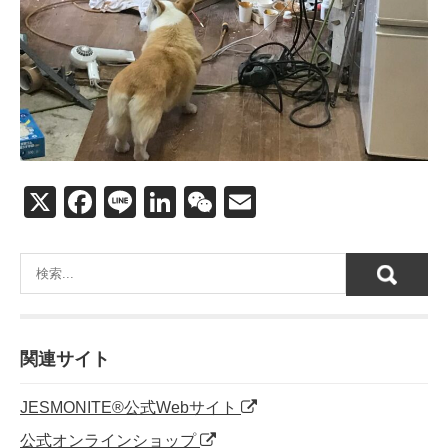
X
F
Li
Li
W
E
a
n
n
e
m
c
e
k
C
ail
e
e
h
b
dI
at
o
n
関連サイト
o
JESMONITE®公式Webサイト
k
公式オンラインショップ