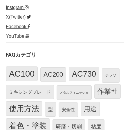
Instgram
X(Twitter)
Facebook
YouTube
FAQカテゴリ
AC100
AC730
AC200
テラゾ
作業性
ミキシングブレード
メタルフィニッシュ
使用方法
用途
型
安全性
着色・塗装
研磨・切削
粘度