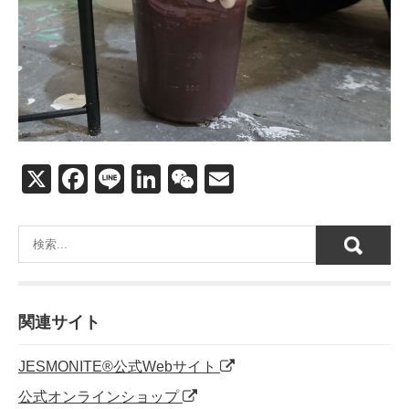
X
F
Li
Li
W
E
a
n
n
e
m
c
e
k
C
ail
e
e
h
b
dI
at
o
n
関連サイト
o
JESMONITE®公式Webサイト
k
公式オンラインショップ