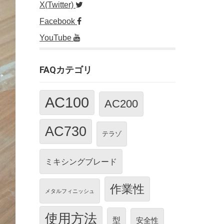
X(Twitter)
Facebook
YouTube
FAQカテゴリ
AC100
AC200
AC730
テラゾ
ミキシングブレード
作業性
メタルフィニッシュ
使用方法
型
安全性