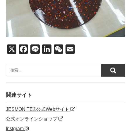
X
F
Li
Li
W
E
a
n
n
e
m
c
e
k
C
ail
e
e
h
b
dI
at
o
n
関連サイト
o
JESMONITE®公式Webサイト
k
公式オンラインショップ
Instgram