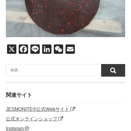
X
F
Li
Li
W
E
a
n
n
e
m
c
e
k
C
ail
e
e
h
b
dI
at
o
n
関連サイト
o
JESMONITE®公式Webサイト
k
公式オンラインショップ
Instgram