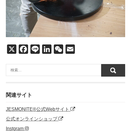
X
F
Li
Li
W
E
a
n
n
e
m
c
e
k
C
ail
e
e
h
b
dI
at
o
n
関連サイト
o
JESMONITE®公式Webサイト
k
公式オンラインショップ
Instgram