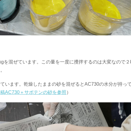
1.5kgを混ぜています。この量を一度に攪拌するのは大変なので２
す。
ています。乾燥したままの砂を混ぜるとAC730の水分が持っ
稿AC730＋サボテンの砂を参照
）