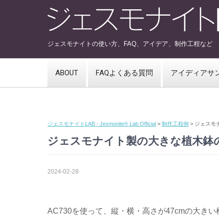
ジェスモナイトの使い方、FAQ、アイデア、制作工程など
ABOUT
FAQよくある質問
アイディアサ
ジェスモナイトLAB - Jesmonite® Lab Official
>
制作工程例
>
ジェスモ
ジェスモナイト製の大きな植木鉢
2024-02-28
AC730を使って、縦・横・高さが47cmの大き