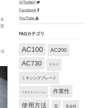
X(Twitter)
Facebook
YouTube
ある
を塗
FAQカテゴリ
AC100
AC200
ある
AC730
テラゾ
ミキシングブレード
作業性
メタルフィニッシュ
使用方法
型
安全性