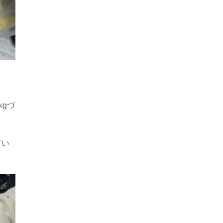
kgづ
てい