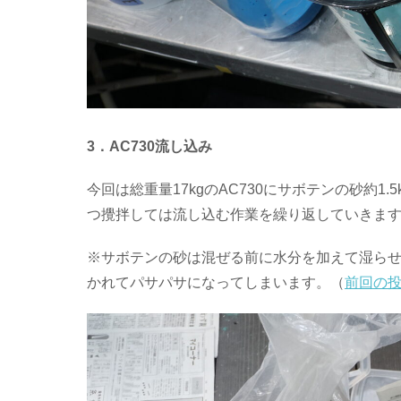
3．AC730流し込み
今回は総重量17kgのAC730にサボテンの砂約
つ攪拌しては流し込む作業を繰り返していきま
※サボテンの砂は混ぜる前に水分を加えて湿らせ
かれてパサパサになってしまいます。（
前回の投