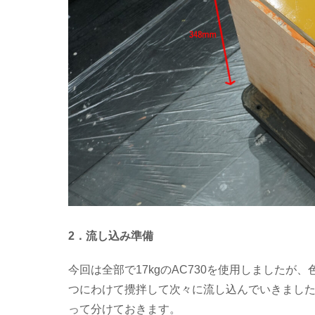
2．流し込み準備
今回は全部で17kgのAC730を使用しましたが
つにわけて攪拌して次々に流し込んでいきまし
って分けておきます。