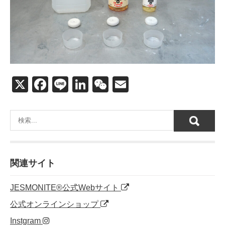
X
F
Li
Li
W
E
a
n
n
e
m
c
e
k
C
ail
e
e
h
b
dI
at
o
n
関連サイト
o
JESMONITE®公式Webサイト
k
公式オンラインショップ
Instgram