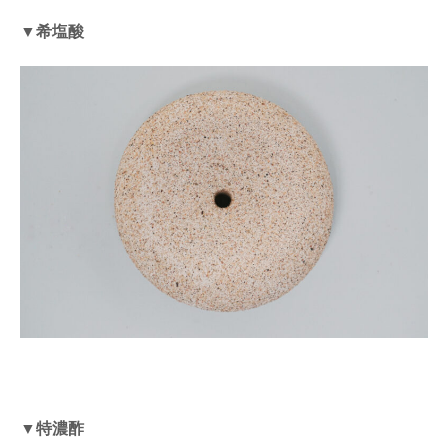
▼希塩酸
▼特濃酢