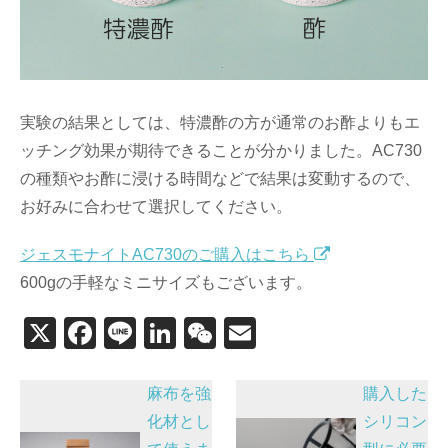
実験の結果としては、特濃酢の方が通常のお酢よりもエ
ッチング効果が期待できることが分かりました。AC730
の種類やお酢に浸ける時間などで結果は変動するので、
お好みに合わせて選択してください。
ジェスモナイトAC730のご購入はこちら
600gの手軽なミニサイズもございます。
X
F
Li
Li
W
E
a
n
n
e
m
投
c
e
k
C
ail
麻布を強
購入した
稿
e
e
h
化材とし
シリコン