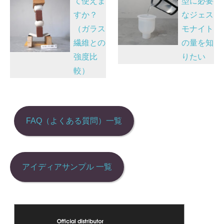
て使えま
型に必要
b
dI
at
ナ
すか？
なジェス
o
n
ビ
（ガラス
モナイト
o
ゲ
繊維との
の量を知
k
ー
強度比
りたい
シ
較）
ョ
ン
FAQ（よくある質問）一覧
アイディアサンプル 一覧