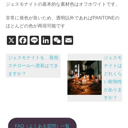
ジェスモナイトの基本的な素材色はオフホワイトです。
非常に発色が良いため、透明以外であればPANTONEの
ほとんどの色が再現可能です
X
F
Li
Li
W
E
a
n
n
e
m
投
c
e
k
C
ail
ジェスモナイトを、発泡
ジェスモ
稿
e
e
h
スチロールへ塗装はでき
ナイトは
ますか？
どれくら
b
dI
at
ナ
い耐熱性
o
n
ビ
がありま
o
ゲ
すか？
k
ー
シ
ョ
FAQ（よくある質問）一覧