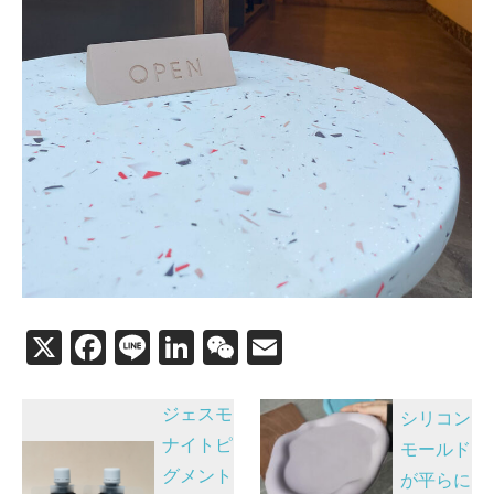
X
F
Li
Li
W
E
a
n
n
e
m
投
c
e
k
C
ail
ジェスモ
シリコン
稿
e
e
h
ナイトピ
モールド
グメント
b
dI
at
ナ
が平らに