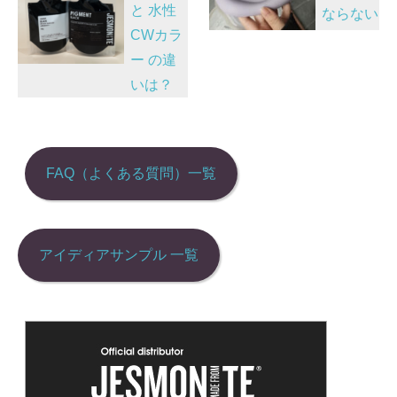
と 水性
ならない
o
n
ビ
CWカラ
o
ゲ
ー の違
k
ー
いは？
シ
ョ
ン
FAQ（よくある質問）一覧
アイディアサンプル 一覧