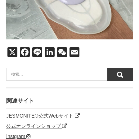
X
F
Li
Li
W
E
a
n
n
e
m
c
e
k
C
ail
e
e
h
b
dI
at
o
n
関連サイト
o
JESMONITE®公式Webサイト
k
公式オンラインショップ
Instgram