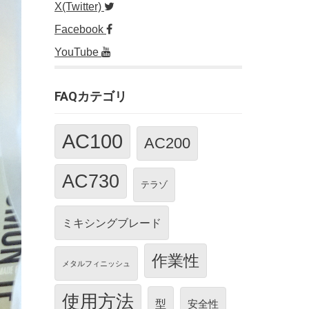
X(Twitter)
Facebook
YouTube
FAQカテゴリ
AC100
AC200
AC730
テラゾ
ミキシングブレード
作業性
メタルフィニッシュ
使用方法
型
安全性