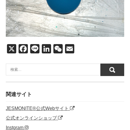
X
F
Li
Li
W
E
a
n
n
e
m
c
e
k
C
ail
e
e
h
b
dI
at
o
n
関連サイト
o
JESMONITE®公式Webサイト
k
公式オンラインショップ
Instgram