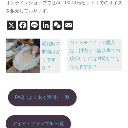
オンラインショップではAC100 14㎏セットまでのサイズ
を販売しております。
X
F
Li
Li
W
E
a
n
n
e
m
投
c
e
k
C
ail
ジェスモナイトの購入
硬化時の
稿
e
e
h
は、掛売り（請求書での
収縮はど
後払い）には対応しても
b
dI
at
ナ
うです
らえますか？
か？
o
n
ビ
o
ゲ
k
ー
シ
FAQ（よくある質問）一覧
ョ
ン
アイディアサンプル 一覧