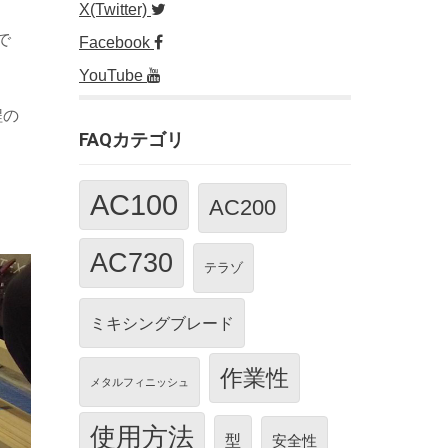
X(Twitter)
で
Facebook
YouTube
程の
FAQカテゴリ
AC100
AC200
AC730
テラゾ
ミキシングブレード
作業性
メタルフィニッシュ
使用方法
型
安全性