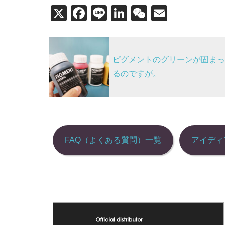
X
F
Li
Li
W
E
a
n
n
e
m
投
c
e
k
C
ail
稿
e
e
h
ピグメントのグリーンが固まっ
b
dI
at
ナ
るのですが。
o
n
ビ
o
ゲ
k
ー
シ
FAQ（よくある質問）一覧
アイディ
ョ
ン