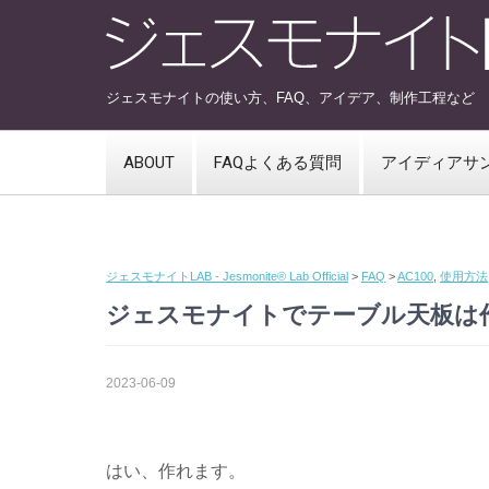
ジェスモナイトの使い方、FAQ、アイデア、制作工程など
ABOUT
FAQよくある質問
アイディアサ
ジェスモナイトLAB - Jesmonite® Lab Official
>
FAQ
>
AC100
,
使用方法
ジェスモナイトでテーブル天板は
2023-06-09
はい、作れます。