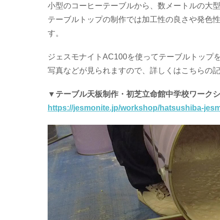
小型のコーヒーテーブルから、数メートルの大
テーブルトップの制作では加工性の良さや発色性の良さ
す。
ジェスモナイトAC100を使ってテーブルトッ
写真などが見られますので、詳しくはこちらの
▼テーブル天板制作・初芝立命館中学校ワーク
https://jesmonite.jp/workshop/hatsushiba-jesm