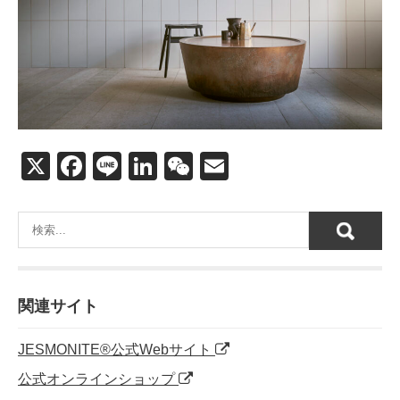
X
F
Li
Li
W
E
a
n
n
e
m
c
e
k
C
ail
e
e
h
b
dI
at
o
n
関連サイト
o
JESMONITE®公式Webサイト
k
公式オンラインショップ