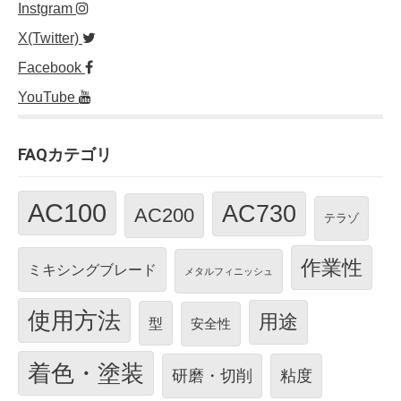
Instgram
X(Twitter)
Facebook
YouTube
FAQカテゴリ
AC100
AC730
AC200
テラゾ
作業性
ミキシングブレード
メタルフィニッシュ
使用方法
用途
型
安全性
着色・塗装
研磨・切削
粘度