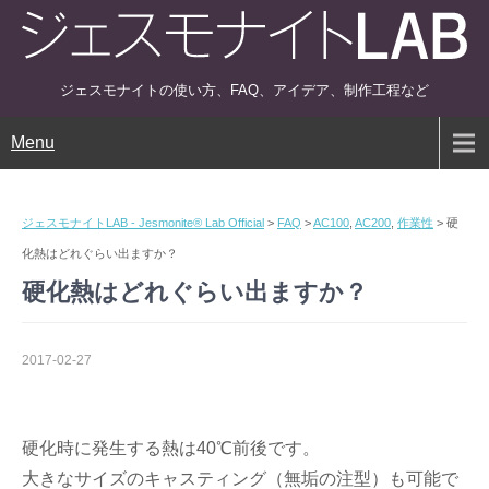
ジェスモナイトの使い方、FAQ、アイデア、制作工程など
Menu
ジェスモナイトLAB - Jesmonite® Lab Official
>
FAQ
>
AC100
,
AC200
,
作業性
>
硬
化熱はどれぐらい出ますか？
硬化熱はどれぐらい出ますか？
2017-02-27
硬化時に発生する熱は40℃前後です。
大きなサイズのキャスティング（無垢の注型）も可能で