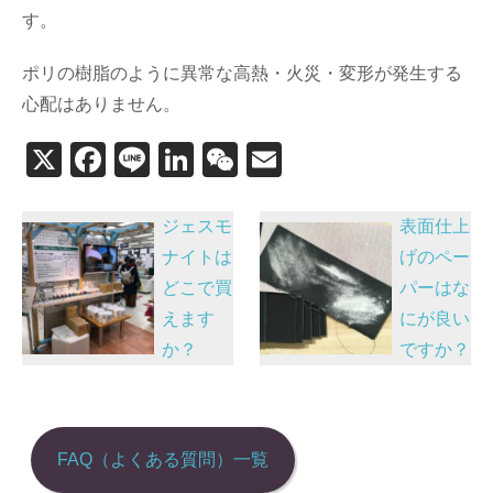
す。
ポリの樹脂のように異常な高熱・火災・変形が発生する
心配はありません。
X
F
Li
Li
W
E
a
n
n
e
m
投
c
e
k
C
ail
ジェスモ
表面仕上
稿
e
e
h
ナイトは
げのペー
どこで買
パーはな
b
dI
at
ナ
えます
にが良い
o
n
ビ
か？
ですか？
o
ゲ
k
ー
シ
FAQ（よくある質問）一覧
ョ