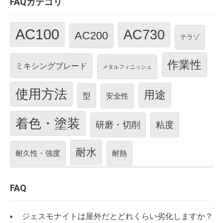
FAQカテゴリ
AC100
AC730
AC200
テラゾ
作業性
ミキシングブレード
メタルフィニッシュ
使用方法
用途
型
安全性
着色・塗装
研磨・切削
粘度
耐水
耐久性・強度
耐熱
FAQ
ジェスモナイトは屋外だとどれくらい劣化しますか？