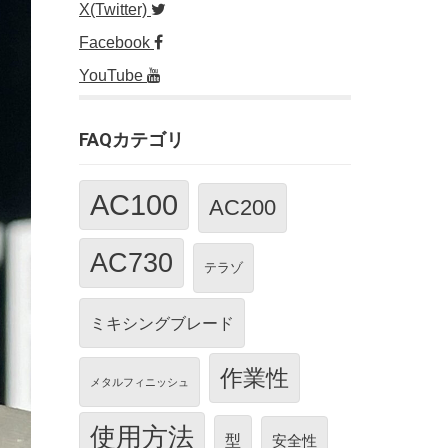
X(Twitter)
Facebook
YouTube
FAQカテゴリ
AC100
AC200
AC730
テラゾ
ミキシングブレード
作業性
メタルフィニッシュ
使用方法
型
安全性