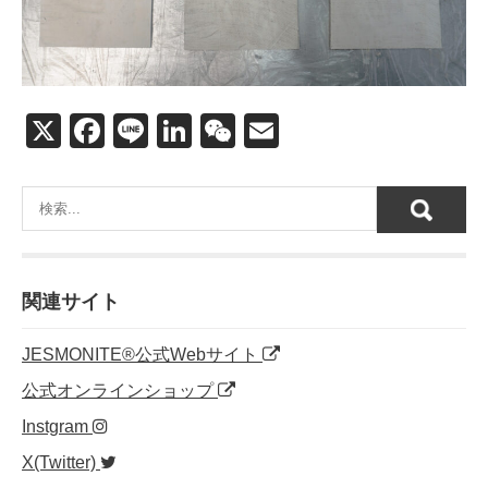
X
F
Li
Li
W
E
a
n
n
e
m
c
e
k
C
ail
e
e
h
b
dI
at
o
n
関連サイト
o
JESMONITE®公式Webサイト
k
公式オンラインショップ
Instgram
X(Twitter)