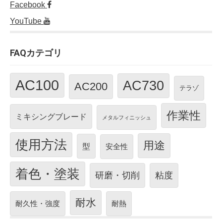
Facebook
YouTube
FAQカテゴリ
AC100
AC730
AC200
テラゾ
作業性
ミキシングブレード
メタルフィニッシュ
使用方法
用途
型
安全性
着色・塗装
研磨・切削
粘度
耐水
耐久性・強度
耐熱