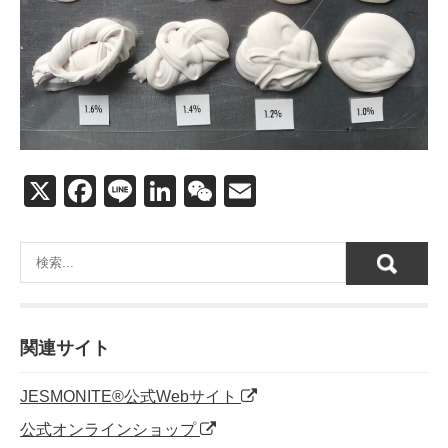
X
F
Li
Li
W
E
a
n
n
e
m
c
e
k
C
ail
e
e
h
b
dI
at
o
n
関連サイト
o
JESMONITE®公式Webサイト
k
公式オンラインショップ