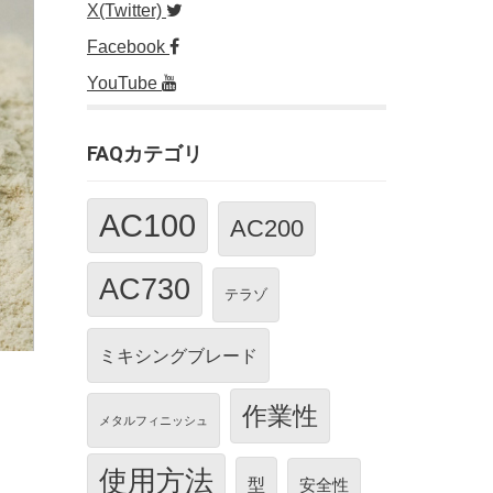
X(Twitter)
Facebook
YouTube
FAQカテゴリ
AC100
AC200
AC730
テラゾ
ミキシングブレード
作業性
メタルフィニッシュ
使用方法
型
安全性