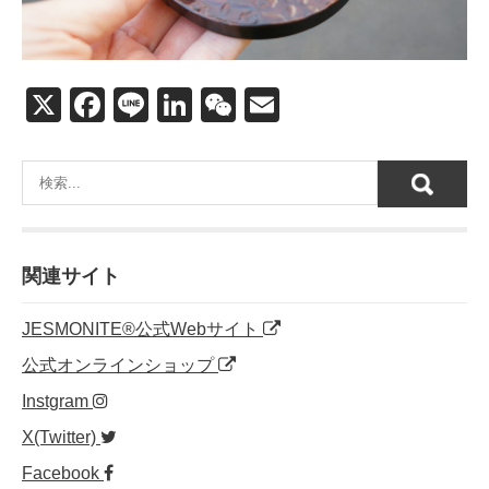
X
F
Li
Li
W
E
a
n
n
e
m
c
e
k
C
ail
e
e
h
b
dI
at
o
n
関連サイト
o
JESMONITE®公式Webサイト
k
公式オンラインショップ
Instgram
X(Twitter)
Facebook