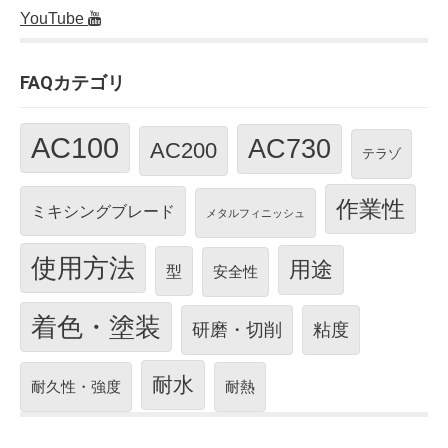
YouTube
FAQカテゴリ
AC100
AC730
AC200
テラゾ
作業性
ミキシングブレード
メタルフィニッシュ
使用方法
用途
型
安全性
着色・塗装
研磨・切削
粘度
耐水
耐久性・強度
耐熱