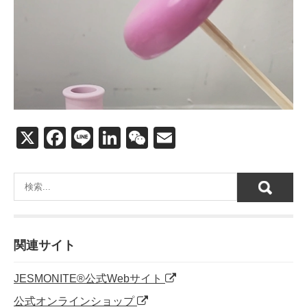
X
F
Li
Li
W
E
a
n
n
e
m
c
e
k
C
ail
e
e
h
b
dI
at
o
n
関連サイト
o
JESMONITE®公式Webサイト
k
公式オンラインショップ